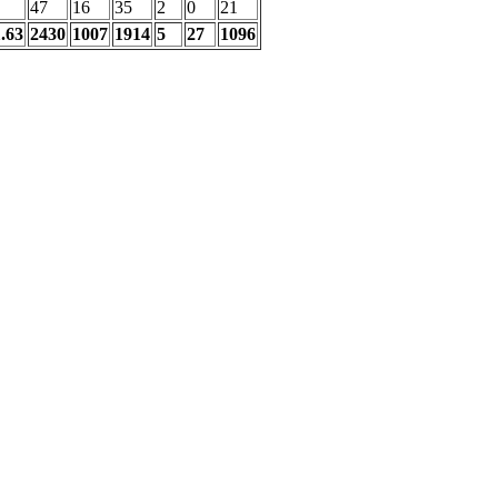
47
16
35
2
0
21
.63
2430
1007
1914
5
27
1096