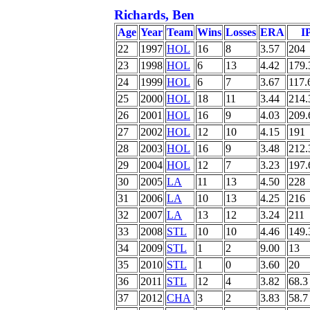
Richards, Ben
Age
Year
Team
Wins
Losses
ERA
I
22
1997
HOL
16
8
3.57
204
23
1998
HOL
6
13
4.42
179.
24
1999
HOL
6
7
3.67
117.
25
2000
HOL
18
11
3.44
214.
26
2001
HOL
16
9
4.03
209.
27
2002
HOL
12
10
4.15
191
28
2003
HOL
16
9
3.48
212.
29
2004
HOL
12
7
3.23
197.
30
2005
LA
11
13
4.50
228
31
2006
LA
10
13
4.25
216
32
2007
LA
13
12
3.24
211
33
2008
STL
10
10
4.46
149.
34
2009
STL
1
2
9.00
13
35
2010
STL
1
0
3.60
20
36
2011
STL
12
4
3.82
68.3
37
2012
CHA
3
2
3.83
58.7