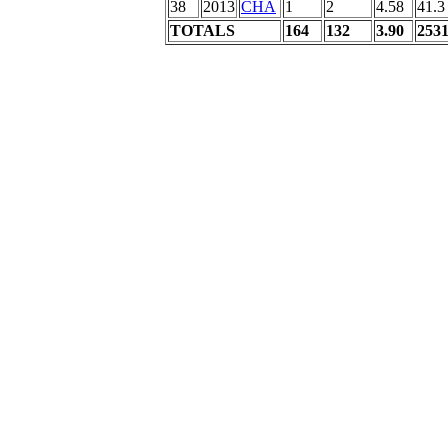
38
2013
CHA
1
2
4.58
41.3
TOTALS
164
132
3.90
2531