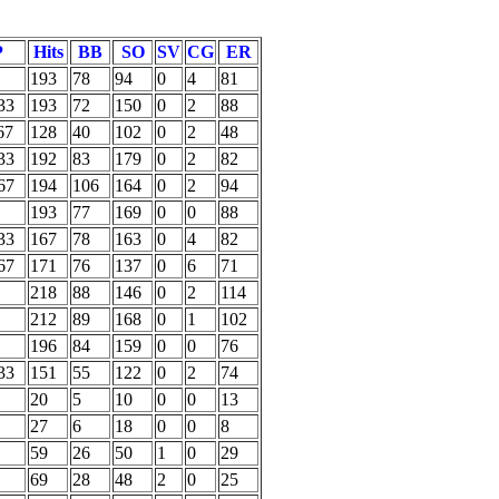
P
Hits
BB
SO
SV
CG
ER
193
78
94
0
4
81
33
193
72
150
0
2
88
67
128
40
102
0
2
48
33
192
83
179
0
2
82
67
194
106
164
0
2
94
193
77
169
0
0
88
33
167
78
163
0
4
82
67
171
76
137
0
6
71
218
88
146
0
2
114
212
89
168
0
1
102
196
84
159
0
0
76
33
151
55
122
0
2
74
20
5
10
0
0
13
27
6
18
0
0
8
59
26
50
1
0
29
69
28
48
2
0
25