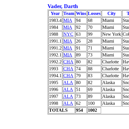
Vader, Darth
Year
Team
Wins
Losses
City
1983.4
MIA
94
68
Miami
Sta
1984
MIA
92
70
Miami
Sta
1988
NYC
63
99
New York
Co
1991.1
MIA
26
28
Miami
Sta
1991.2
MIA
91
71
Miami
Sta
1992.1
MIA
89
73
Miami
Sta
1992.2
CHA
80
82
Charlotte
Ha
1993
CHA
74
88
Charlotte
Ha
1994.1
CHA
79
83
Charlotte
Ha
1995
ALA
80
82
Alaska
Sn
1996
ALA
51
69
Alaska
Sn
1997
ALA
73
89
Alaska
Sn
1998
ALA
62
100
Alaska
Sn
TOTALS
954
1002