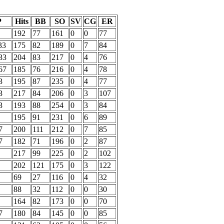
P
Hits
BB
SO
SV
CG
ER
192
77
161
0
0
77
33
175
82
189
0
7
84
33
204
83
217
0
4
76
67
185
76
216
0
4
78
3
195
87
235
0
4
77
3
217
84
206
0
3
107
3
193
88
254
0
3
84
195
91
231
0
6
89
7
200
111
212
0
7
85
7
182
71
196
0
2
87
217
99
225
0
2
102
202
121
175
0
3
122
69
27
116
0
4
32
88
32
112
0
0
30
164
82
173
0
0
70
7
180
84
145
0
0
85