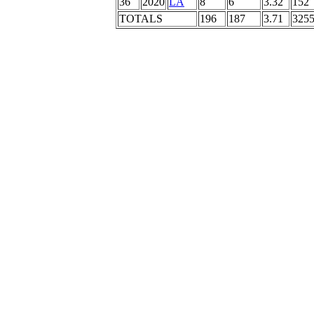
36
2020
LA
8
6
3.32
152
TOTALS
196
187
3.71
3255