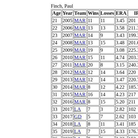
Finch, Paul
Age
Year
Team
Wins
Losses
ERA
I
21
2005
MAR
11
11
3.45
201
22
2006
MAR
13
13
3.58
211.
23
2007
MAR
14
9
3.43
199.
24
2008
MAR
13
15
3.48
201.
25
2009
MAR
19
9
3.08
225.
26
2010
MAR
15
11
4.74
203.
27
2011
MAR
20
8
3.15
240.
28
2012
MAR
12
14
3.64
220
29
2013
MAR
12
14
3.47
220.
30
2014
MAR
8
12
4.22
185.
31
2015
MAR
16
14
4.23
217
32
2016
MAR
8
15
5.20
211
33
2017
LA
7
3
2.82
102
33
2017
GD
5
7
2.62
103
34
2018
LA
8
11
3.41
185
35
2019
LA
7
15
4.33
176.