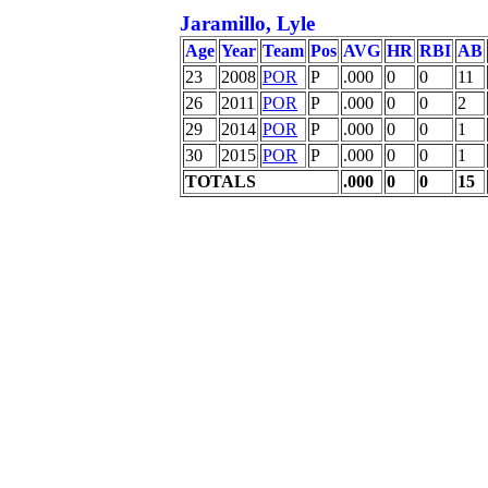
Jaramillo, Lyle
Age
Year
Team
Pos
AVG
HR
RBI
AB
23
2008
POR
P
.000
0
0
11
26
2011
POR
P
.000
0
0
2
29
2014
POR
P
.000
0
0
1
30
2015
POR
P
.000
0
0
1
TOTALS
.000
0
0
15